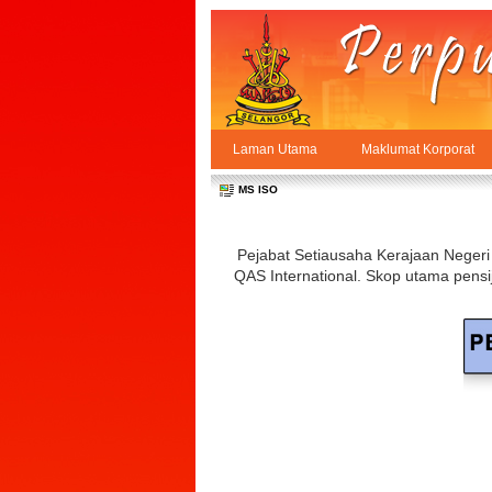
Skip to Content
Laman Utama
Maklumat Korporat
MS ISO
PPSUKSEL
Navigation
MS ISO
Pejabat Setiausaha Kerajaan Negeri
QAS International. Skop utama pensi