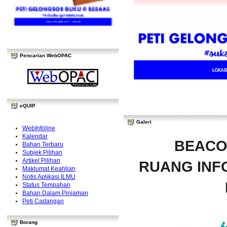
Pencarian WebOPAC
eQUIP
Galeri
WebInfoline
Kalendar
BEACO
Bahan Terbaru
Subjek Pilihan
Artikel Pilihan
RUANG INFO
Maklumat Keahlian
Notis Aplikasi ILMU
Status Tempahan
Bahan Dalam Pinjaman
Peti Cadangan
Borang