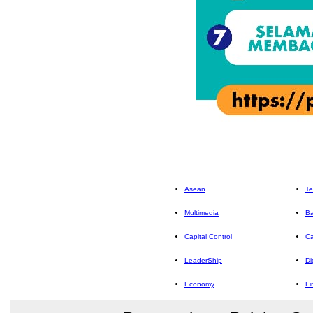
Asean
Te
Multimedia
Ba
Capital Control
Ca
LeaderShip
Di
Economy
Fi