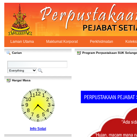
Skip to Content
Laman Utama
Maklumat Korporat
Perkhidmatan
Koleks
Laman Utama
PPSUKSEL
Navigation
Carian
Program Perpustakaan SUK Selango
Hargai Masa
Info Solat