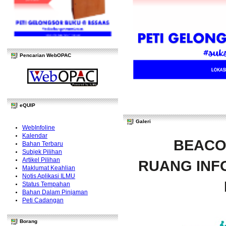
Pencarian WebOPAC
eQUIP
Galeri
WebInfoline
Kalendar
BEACO
Bahan Terbaru
Subjek Pilihan
Artikel Pilihan
RUANG INFO
Maklumat Keahlian
Notis Aplikasi ILMU
Status Tempahan
Bahan Dalam Pinjaman
Peti Cadangan
Borang