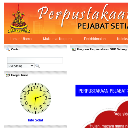
Skip to Content
Laman Utama
Maklumat Korporat
Perkhidmatan
Koleks
Laman Utama
PPSUKSEL
Navigation
Carian
Program Perpustakaan SUK Selango
Hargai Masa
Info Solat