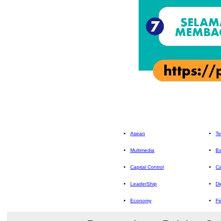
Asean
Te
Multimedia
Ba
Capital Control
Ca
LeaderShip
Di
Economy
Fi