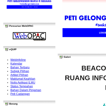
Pencarian WebOPAC
eQUIP
Galeri
WebInfoline
Kalendar
BEACO
Bahan Terbaru
Subjek Pilihan
Artikel Pilihan
RUANG INFO
Maklumat Keahlian
Notis Aplikasi ILMU
Status Tempahan
Bahan Dalam Pinjaman
Peti Cadangan
Borang