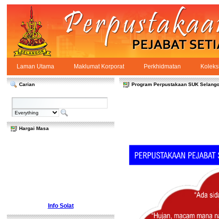
Skip to Content
Laman Utama
Maklumat Korporat
Perkhidmatan
Koleks
Laman Utama
PPSUKSEL
Navigation
Carian
Program Perpustakaan SUK Selango
Hargai Masa
Info Solat