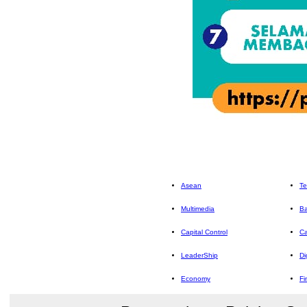
Asean
Te
Multimedia
Ba
Capital Control
Ca
LeaderShip
Di
Economy
Fi