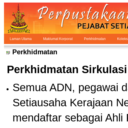
Skip to Content
Laman Utama
Maklumat Korporat
Perkhidmatan
Koleks
Perkhidmatan
PPSUKSEL
Navigation
Perkhidmatan
Perkhidmatan Sirkulasi
Semua ADN, pegawai da
Setiausaha Kerajaan Ne
mendaftar sebagai Ahli