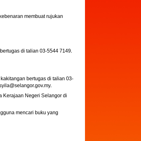
kebenaran membuat rujukan
ertugas di talian 03-5544 7149.
akitangan bertugas di talian 03-
lsyila@selangor.gov.my.
a Kerajaan Negeri Selangor di
ngguna mencari buku yang