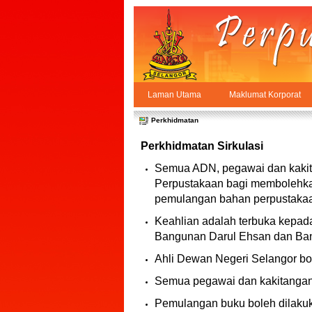
Skip to Content
Laman Utama
Maklumat Korporat
Perkhidmatan
PPSUKSEL
Navigation
Perkhidmatan
Perkhidmatan Sirkulasi
Semua ADN, pegawai dan kakita
Perpustakaan bagi membolehka
pemulangan bahan perpustaka
Keahlian adalah terbuka kepad
Bangunan Darul Ehsan dan Bang
Ahli Dewan Negeri Selangor b
Semua pegawai dan kakitangan
Pemulangan buku boleh dilakuk