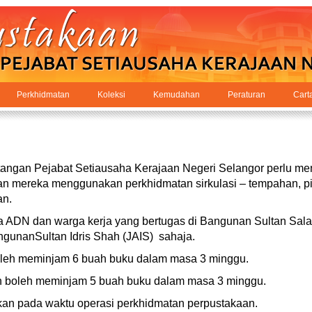
Perkhidmatan
Koleksi
Kemudahan
Peraturan
Cart
ngan Pejabat Setiausaha Kerajaan Negeri Selangor perlu men
n mereka menggunakan perkhidmatan sirkulasi – tempahan, p
an.
a ADN dan warga kerja yang bertugas di Bangunan Sultan Sala
unanSultan Idris Shah (JAIS) sahaja.
oleh meminjam 6 buah buku dalam masa 3 minggu.
 boleh meminjam 5 buah buku dalam masa 3 minggu.
an pada waktu operasi perkhidmatan perpustakaan.