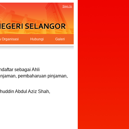
Sign In
a Organisasi
Hubungi
Galeri
daftar sebagai Ahli
injaman, pembaharuan pinjaman,
huddin Abdul Aziz Shah,