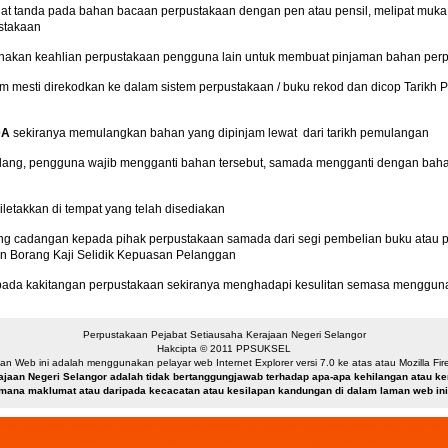
 tanda pada bahan bacaan perpustakaan dengan pen atau pensil, melipat muka 
ustakaan
akan keahlian perpustakaan pengguna lain untuk membuat pinjaman bahan per
 mesti direkodkan ke dalam sistem perpustakaan / buku rekod dan dicop Tarikh 
DA
sekiranya memulangkan bahan yang dipinjam lewat dari tarikh pemulangan
hilang, pengguna wajib mengganti bahan tersebut, samada mengganti dengan ba
diletakkan di tempat yang telah disediakan
cadangan kepada pihak perpustakaan samada dari segi pembelian buku atau p
 Borang Kaji Selidik Kepuasan Pelanggan
ada kakitangan perpustakaan sekiranya menghadapi kesulitan semasa menggun
Perpustakaan Pejabat Setiausaha Kerajaan Negeri Selangor
Hakcipta © 2011 PPSUKSEL
n Web ini adalah menggunakan pelayar web Internet Explorer versi 7.0 ke atas atau Mozilla Firef
ajaan Negeri Selangor adalah tidak bertanggungjawab terhadap apa-apa kehilangan atau 
mana maklumat atau daripada kecacatan atau kesilapan kandungan di dalam laman web ini