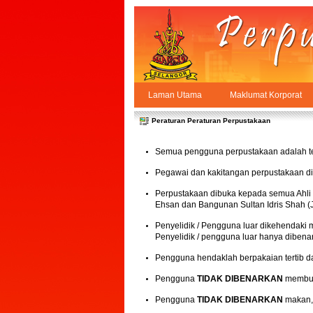
Skip to Content
Laman Utama
Maklumat Korporat
Peraturan
PPSUKSEL
Navigation
Peraturan Peraturan Perpustakaan
Semua pengguna perpustakaan adalah ter
Pegawai dan kakitangan perpustakaan di
Perpustakaan dibuka kepada semua Ahli 
Ehsan dan Bangunan Sultan Idris Shah (
Penyelidik / Pengguna luar dikehendak
Penyelidik / pengguna luar hanya diben
Pengguna hendaklah berpakaian tertib d
Pengguna
TIDAK DIBENARKAN
membuat
Pengguna
TIDAK DIBENARKAN
makan,