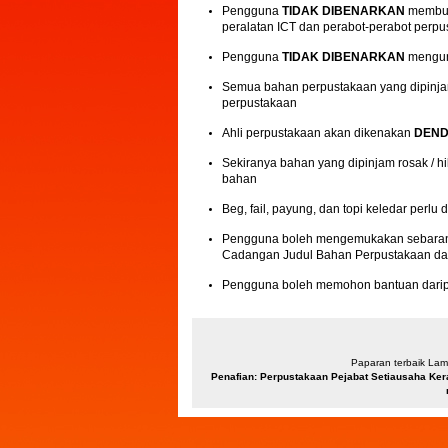
Pengguna
TIDAK DIBENARKAN
membuat
peralatan ICT dan perabot-perabot perp
Pengguna
TIDAK DIBENARKAN
mengun
Semua bahan perpustakaan yang dipinjam
perpustakaan
Ahli perpustakaan akan dikenakan
DEN
Sekiranya bahan yang dipinjam rosak / 
bahan
Beg, fail, payung, dan topi keledar perlu 
Pengguna boleh mengemukakan sebarang 
Cadangan Judul Bahan Perpustakaan dan
Pengguna boleh memohon bantuan darip
Paparan terbaik Lama
Penafian: Perpustakaan Pejabat Setiausaha Ker