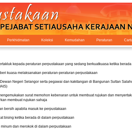
Perkhidmatan
Koleksi
Kemudahan
Peraturan
Cart
takluk kepada peraturan perpustakaan yang sedang berkuatkuasa ketika berada
beri kuasa melaksanakan peraturan-peraturan perpustakaan
Dewan Negeri Selangor serta pegawai dan kakitangan di Bangunan Sultan Salah
JAIS)
i mengemukakan surat memohon kebenaran untuk membuat rujukan dan menyertaka
arkan membuat rujukan sahaja
an bersih apabila masuk ke perpustakaan
 bising ketika berada di dalam perpustakaan
 minum dan merokok di dalam perpustakaan