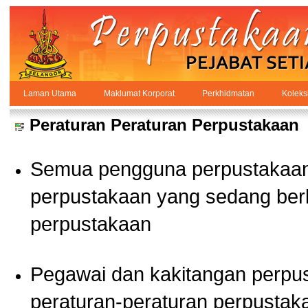
Skip to Content
Laman Utama
Maklumat Korporat
Perkhidmatan
Koleks
Peraturan
PPSUKSEL
Navigation
Peraturan Peraturan Perpustakaan
Semua pengguna perpustakaan 
perpustakaan yang sedang berk
perpustakaan
Pegawai dan kakitangan perpu
peraturan-peraturan perpustak