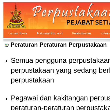
Skip to Content
Laman Utama
Maklumat Korporat
Perkhidmatan
Koleks
Peraturan
PPSUKSEL
Navigation
Peraturan Peraturan Perpustakaan
Semua pengguna perpustakaan 
perpustakaan yang sedang berk
perpustakaan
Pegawai dan kakitangan perpu
peraturan-peraturan perpustak