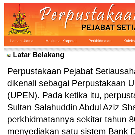
Skip to Content
Laman Utama
Maklumat Korporat
Perkhidmatan
Koleks
Maklumat Korporat
PPSUKSEL
Navigation
Latar Belakang
Perpustakaan Pejabat Setiausaha
dikenali sebagai Perpustakaan 
(UPEN). Pada ketika itu, perpust
Sultan Salahuddin Abdul Aziz Sh
perkhidmatannya sekitar tahun 8
menyediakan satu sistem Bank 