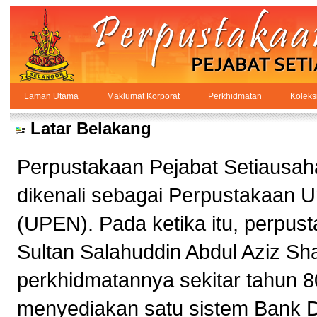
Skip to Content
Laman Utama
Maklumat Korporat
Perkhidmatan
Koleks
Maklumat Korporat
PPSUKSEL
Navigation
Latar Belakang
Perpustakaan Pejabat Setiausaha
dikenali sebagai Perpustakaan 
(UPEN). Pada ketika itu, perpust
Sultan Salahuddin Abdul Aziz Sh
perkhidmatannya sekitar tahun 8
menyediakan satu sistem Bank 