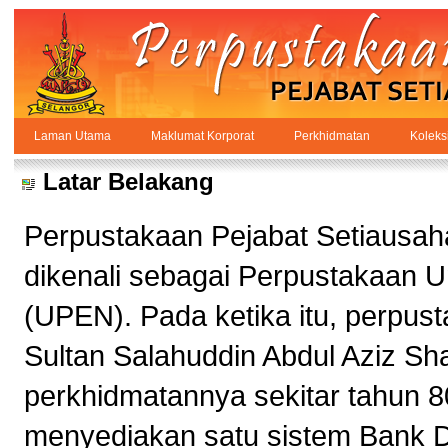
Skip to Content
Laman Utama
Maklumat Korporat
Perkhidmatan
Koleks
Maklumat Korporat
PPSUKSEL
Navigation
Latar Belakang
Perpustakaan Pejabat Setiausaha
dikenali sebagai Perpustakaan 
(UPEN). Pada ketika itu, perpust
Sultan Salahuddin Abdul Aziz Sh
perkhidmatannya sekitar tahun 8
menyediakan satu sistem Bank 