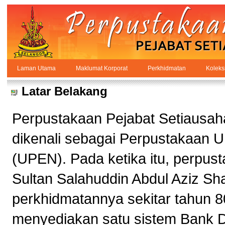
Skip to Content
Laman Utama
Maklumat Korporat
Perkhidmatan
Koleks
Maklumat Korporat
PPSUKSEL
Navigation
Latar Belakang
Perpustakaan Pejabat Setiausaha
dikenali sebagai Perpustakaan 
(UPEN). Pada ketika itu, perpust
Sultan Salahuddin Abdul Aziz Sh
perkhidmatannya sekitar tahun 8
menyediakan satu sistem Bank 