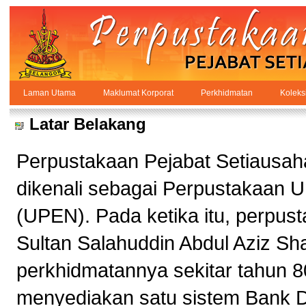
Skip to Content
Laman Utama
Maklumat Korporat
Perkhidmatan
Koleks
Maklumat Korporat
PPSUKSEL
Navigation
Latar Belakang
Perpustakaan Pejabat Setiausaha
dikenali sebagai Perpustakaan 
(UPEN). Pada ketika itu, perpust
Sultan Salahuddin Abdul Aziz Sh
perkhidmatannya sekitar tahun 8
menyediakan satu sistem Bank 