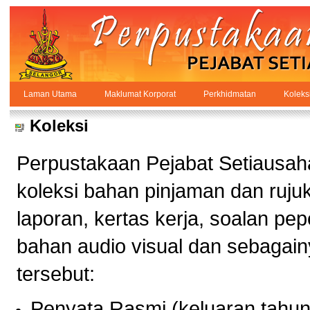
Skip to Content
Laman Utama
Maklumat Korporat
Perkhidmatan
Koleks
Koleksi
PPSUKSEL
Navigation
Koleksi
Perpustakaan Pejabat Setiausah
koleksi bahan pinjaman dan rujuk
laporan, kertas kerja, soalan pepe
bahan audio visual dan sebagain
tersebut:
Penyata Rasmi (keluaran tahun 