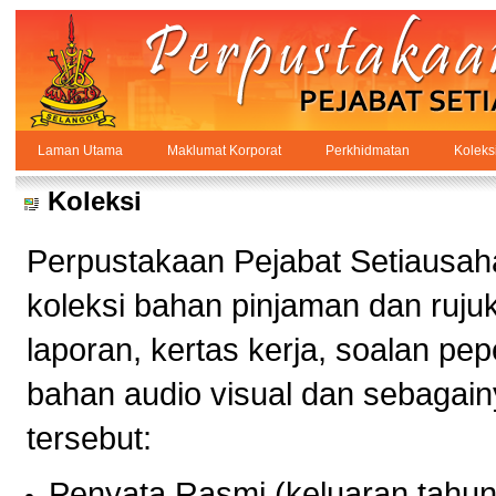
Skip to Content
Laman Utama
Maklumat Korporat
Perkhidmatan
Koleks
Koleksi
PPSUKSEL
Navigation
Koleksi
Perpustakaan Pejabat Setiausah
koleksi bahan pinjaman dan rujuk
laporan, kertas kerja, soalan pepe
bahan audio visual dan sebagain
tersebut:
Penyata Rasmi (keluaran tahun 