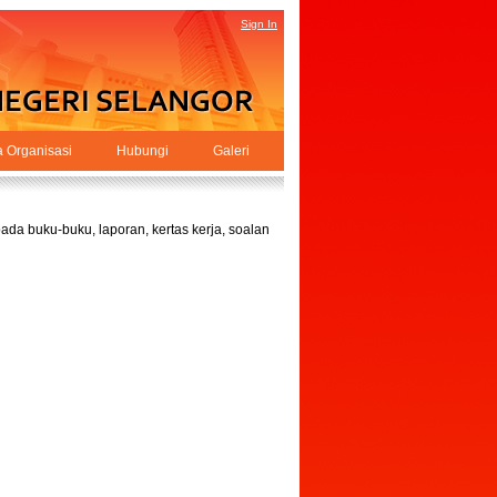
Sign In
a Organisasi
Hubungi
Galeri
da buku-buku, laporan, kertas kerja, soalan