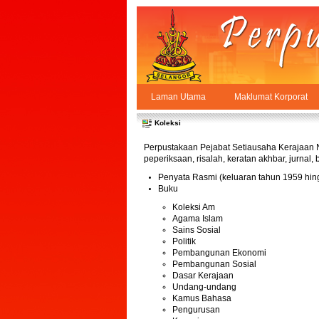
Skip to Content
Laman Utama
Maklumat Korporat
Koleksi
PPSUKSEL
Navigation
Koleksi
Perpustakaan Pejabat Setiausaha Kerajaan Ne
peperiksaan, risalah, keratan akhbar, jurnal
Penyata Rasmi (keluaran tahun 1959 hing
Buku
Koleksi Am
Agama Islam
Sains Sosial
Politik
Pembangunan Ekonomi
Pembangunan Sosial
Dasar Kerajaan
Undang-undang
Kamus Bahasa
Pengurusan