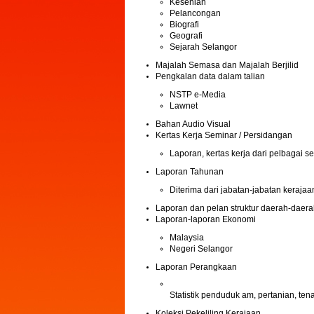
Kesenian
Pelancongan
Biografi
Geografi
Sejarah Selangor
Majalah Semasa dan Majalah Berjilid
Pengkalan data dalam talian
NSTP e-Media
Lawnet
Bahan Audio Visual
Kertas Kerja Seminar / Persidangan
Laporan, kertas kerja dari pelbagai s
Laporan Tahunan
Diterima dari jabatan-jabatan kerajaa
Laporan dan pelan struktur daerah-daer
Laporan-laporan Ekonomi
Malaysia
Negeri Selangor
Laporan Perangkaan
Statistik penduduk am, pertanian, te
Koleksi Pekeliling Kerajaan