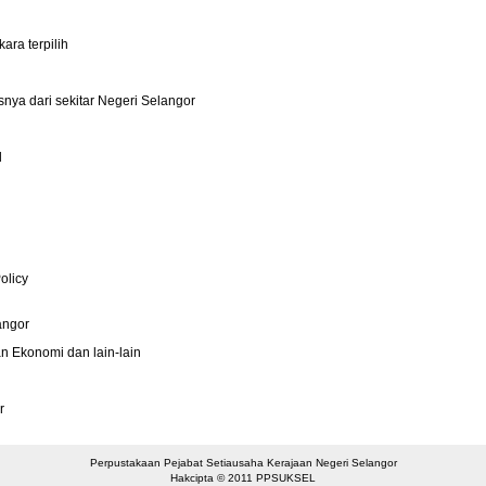
ara terpilih
snya dari sekitar Negeri Selangor
d
olicy
angor
n Ekonomi dan lain-lain
r
Perpustakaan Pejabat Setiausaha Kerajaan Negeri Selangor
Hakcipta © 2011 PPSUKSEL