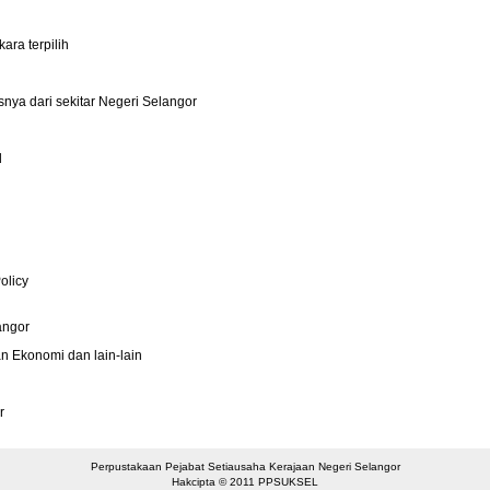
ara terpilih
snya dari sekitar Negeri Selangor
d
olicy
angor
n Ekonomi dan lain-lain
r
Perpustakaan Pejabat Setiausaha Kerajaan Negeri Selangor
Hakcipta © 2011 PPSUKSEL