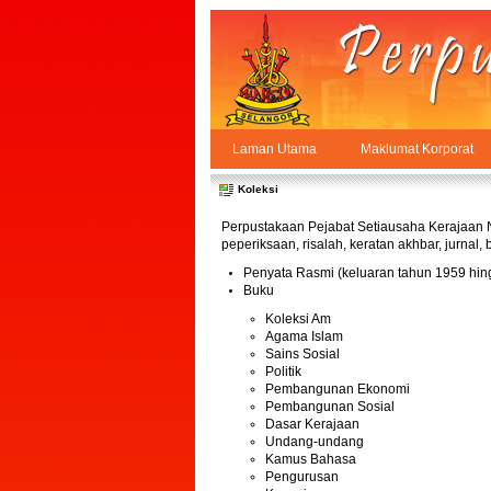
Skip to Content
Laman Utama
Maklumat Korporat
Koleksi
PPSUKSEL
Navigation
Koleksi
Perpustakaan Pejabat Setiausaha Kerajaan Ne
peperiksaan, risalah, keratan akhbar, jurnal
Penyata Rasmi (keluaran tahun 1959 hing
Buku
Koleksi Am
Agama Islam
Sains Sosial
Politik
Pembangunan Ekonomi
Pembangunan Sosial
Dasar Kerajaan
Undang-undang
Kamus Bahasa
Pengurusan