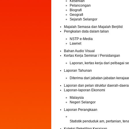
Kesenian
Pelancongan
Biografi
Geografi
Sejarah Selangor
Majalah Semasa dan Majalah Berjilid
Pengkalan data dalam talian
NSTP e-Media
Lawnet
Bahan Audio Visual
Kertas Kerja Seminar / Persidangan
Laporan, kertas kerja dari pelbagai s
Laporan Tahunan
Diterima dari jabatan-jabatan kerajaa
Laporan dan pelan struktur daerah-daer
Laporan-laporan Ekonomi
Malaysia
Negeri Selangor
Laporan Perangkaan
Statistik penduduk am, pertanian, te
Koleksi Pekeliling Kerajaan