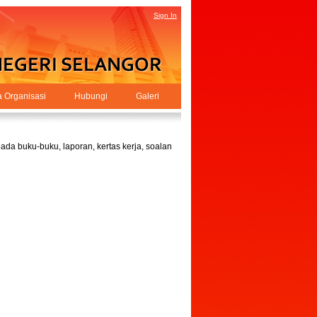
Sign In
a Organisasi
Hubungi
Galeri
da buku-buku, laporan, kertas kerja, soalan