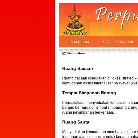
Skip to Content
Laman Utama
Maklumat Korporat
Kemudahan
PPSUKSEL
Navigation
Kemudahan
Ruang Bacaan
Ruang bacaan disediakan di lokasi strategi
kemudahan Akses Internet Tanpa Wayar (WIFI
Tempat Simpanan Barang
Perpustakaan menyediakan tempat simpanan b
barang berharga di tempat simpanan barang 
ruang peyimpanan berkenaan.
Ruang Santai
Menyediakan kemudahan membaca akhbar sam
tengahari atau selepas merujuk kepada bah