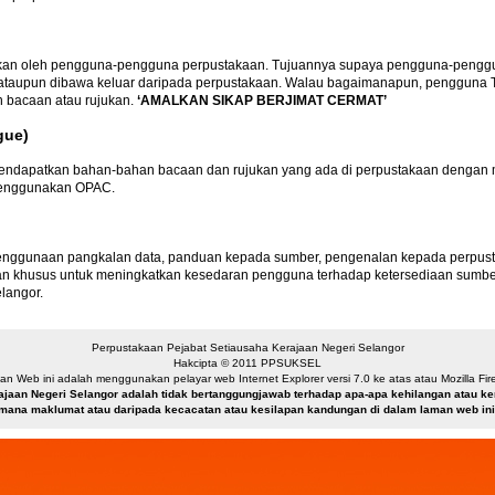
nakan oleh pengguna-pengguna perpustakaan. Tujuannya supaya pengguna-pengg
am ataupun dibawa keluar daripada perpustakaan. Walau bagaimanapun, penggun
n bacaan atau rujukan.
‘AMALKAN SIKAP BERJIMAT CERMAT’
gue)
dapatkan bahan-bahan bacaan dan rujukan yang ada di perpustakaan dengan mu
menggunakan OPAC.
enggunaan pangkalan data, panduan kepada sumber, pengenalan kepada perpustaka
itkan khusus untuk meningkatkan kesedaran pengguna terhadap ketersediaan sum
langor.
Perpustakaan Pejabat Setiausaha Kerajaan Negeri Selangor
Hakcipta © 2011 PPSUKSEL
n Web ini adalah menggunakan pelayar web Internet Explorer versi 7.0 ke atas atau Mozilla Firef
ajaan Negeri Selangor adalah tidak bertanggungjawab terhadap apa-apa kehilangan atau 
mana maklumat atau daripada kecacatan atau kesilapan kandungan di dalam laman web ini