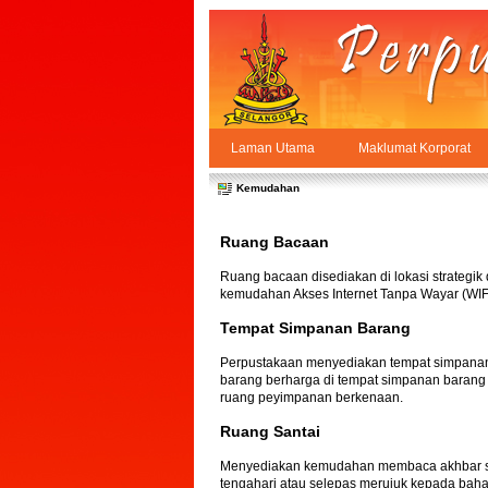
Skip to Content
Laman Utama
Maklumat Korporat
Kemudahan
PPSUKSEL
Navigation
Kemudahan
Ruang Bacaan
Ruang bacaan disediakan di lokasi strategi
kemudahan Akses Internet Tanpa Wayar (WIFI
Tempat Simpanan Barang
Perpustakaan menyediakan tempat simpanan b
barang berharga di tempat simpanan barang 
ruang peyimpanan berkenaan.
Ruang Santai
Menyediakan kemudahan membaca akhbar sam
tengahari atau selepas merujuk kepada bah