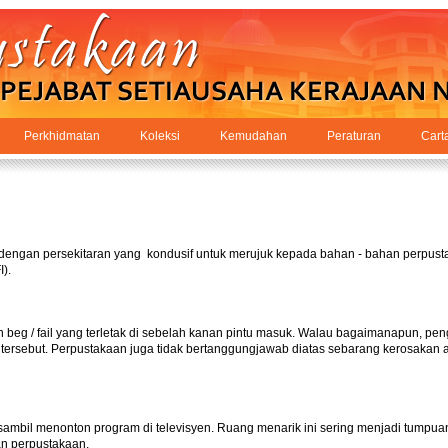
Perkhidmatan
Koleksi
Kemudahan
Peraturan
Cart
k dengan persekitaran yang kondusif untuk merujuk kepada bahan - bahan perpust
).
eg / fail yang terletak di sebelah kanan pintu masuk. Walau bagaimanapun, pe
tersebut. Perpustakaan juga tidak bertanggungjawab diatas sebarang kerosakan
bil menonton program di televisyen. Ruang menarik ini sering menjadi tumpua
an perpustakaan.