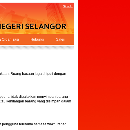
Sign In
a Organisasi
Hubungi
Galeri
akaan. Ruang bacaan juga diliputi dengan
ngguna tidak digalakkan menyimpan barang -
 atau kehilangan barang yang disimpan dalam
n pengguna terutama semasa waktu rehat