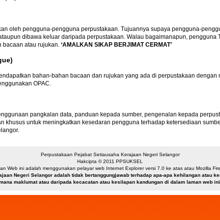
nakan oleh pengguna-pengguna perpustakaan. Tujuannya supaya pengguna-pengg
am ataupun dibawa keluar daripada perpustakaan. Walau bagaimanapun, penggun
n bacaan atau rujukan.
‘AMALKAN SIKAP BERJIMAT CERMAT’
gue)
dapatkan bahan-bahan bacaan dan rujukan yang ada di perpustakaan dengan mu
menggunakan OPAC.
enggunaan pangkalan data, panduan kepada sumber, pengenalan kepada perpustaka
itkan khusus untuk meningkatkan kesedaran pengguna terhadap ketersediaan sum
langor.
Perpustakaan Pejabat Setiausaha Kerajaan Negeri Selangor
Hakcipta © 2011 PPSUKSEL
n Web ini adalah menggunakan pelayar web Internet Explorer versi 7.0 ke atas atau Mozilla Firef
ajaan Negeri Selangor adalah tidak bertanggungjawab terhadap apa-apa kehilangan atau 
mana maklumat atau daripada kecacatan atau kesilapan kandungan di dalam laman web ini