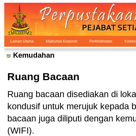
Skip to Content
Laman Utama
Maklumat Korporat
Perkhidmatan
Koleks
Kemudahan
PPSUKSEL
Navigation
Kemudahan
Ruang Bacaan
Ruang bacaan disediakan di loka
kondusif untuk merujuk kepada 
bacaan juga diliputi dengan ke
(WIFI).