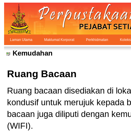
Skip to Content
Laman Utama
Maklumat Korporat
Perkhidmatan
Koleks
Kemudahan
PPSUKSEL
Navigation
Kemudahan
Ruang Bacaan
Ruang bacaan disediakan di loka
kondusif untuk merujuk kepada 
bacaan juga diliputi dengan ke
(WIFI).