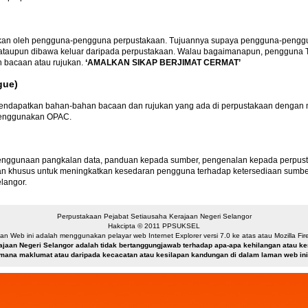
nakan oleh pengguna-pengguna perpustakaan. Tujuannya supaya pengguna-pengg
am ataupun dibawa keluar daripada perpustakaan. Walau bagaimanapun, penggun
n bacaan atau rujukan.
‘AMALKAN SIKAP BERJIMAT CERMAT’
gue)
dapatkan bahan-bahan bacaan dan rujukan yang ada di perpustakaan dengan mu
menggunakan OPAC.
enggunaan pangkalan data, panduan kepada sumber, pengenalan kepada perpustaka
itkan khusus untuk meningkatkan kesedaran pengguna terhadap ketersediaan sum
langor.
Perpustakaan Pejabat Setiausaha Kerajaan Negeri Selangor
Hakcipta © 2011 PPSUKSEL
n Web ini adalah menggunakan pelayar web Internet Explorer versi 7.0 ke atas atau Mozilla Firef
ajaan Negeri Selangor adalah tidak bertanggungjawab terhadap apa-apa kehilangan atau 
mana maklumat atau daripada kecacatan atau kesilapan kandungan di dalam laman web ini