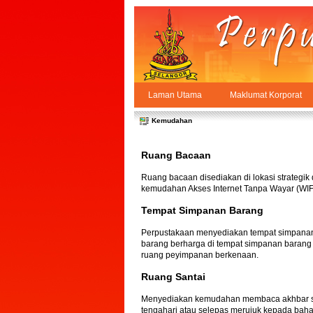
Skip to Content
Laman Utama
Maklumat Korporat
Kemudahan
PPSUKSEL
Navigation
Kemudahan
Ruang Bacaan
Ruang bacaan disediakan di lokasi strategi
kemudahan Akses Internet Tanpa Wayar (WIFI
Tempat Simpanan Barang
Perpustakaan menyediakan tempat simpanan b
barang berharga di tempat simpanan barang 
ruang peyimpanan berkenaan.
Ruang Santai
Menyediakan kemudahan membaca akhbar sam
tengahari atau selepas merujuk kepada bah