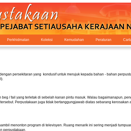
Perkhidmatan
Koleksi
Kemudahan
Peraturan
Cart
k dengan persekitaran yang kondusif untuk merujuk kepada bahan - bahan perpust
).
eg / fail yang terletak di sebelah kanan pintu masuk. Walau bagaimanapun, pe
tersebut. Perpustakaan juga tidak bertanggungjawab diatas sebarang kerosakan
bil menonton program di televisyen. Ruang menarik ini sering menjadi tumpua
an perpustakaan.