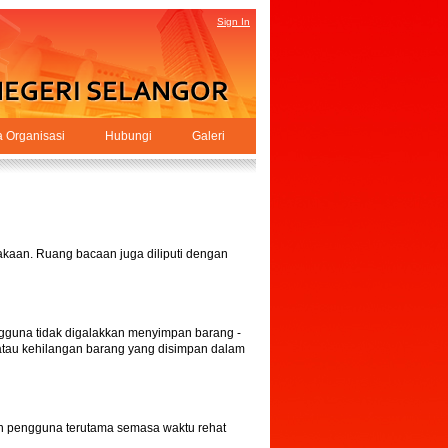
Sign In
a Organisasi
Hubungi
Galeri
akaan. Ruang bacaan juga diliputi dengan
ngguna tidak digalakkan menyimpan barang -
 atau kehilangan barang yang disimpan dalam
n pengguna terutama semasa waktu rehat