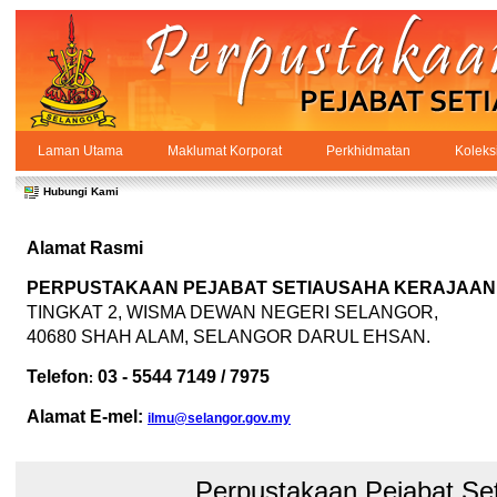
Skip to Content
Laman Utama
Maklumat Korporat
Perkhidmatan
Koleks
Hubungi
PPSUKSEL
Navigation
Hubungi Kami
Alamat Rasmi
PERPUSTAKAAN PEJABAT SETIAUSAHA KERAJAAN
TINGKAT 2, WISMA DEWAN NEGERI SELANGOR,
40680 SHAH ALAM, SELANGOR DARUL EHSAN.
Telefon
03 - 5544 7149 / 7975
:
Alamat E-mel:
ilmu@selangor.gov.my
Perpustakaan Pejabat Se