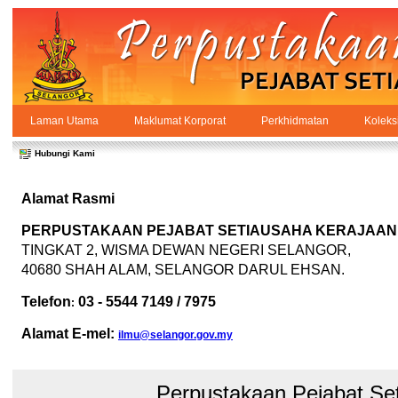
Skip to Content
Laman Utama
Maklumat Korporat
Perkhidmatan
Koleks
Hubungi
PPSUKSEL
Navigation
Hubungi Kami
Alamat Rasmi
PERPUSTAKAAN PEJABAT SETIAUSAHA KERAJAAN
TINGKAT 2, WISMA DEWAN NEGERI SELANGOR,
40680 SHAH ALAM, SELANGOR DARUL EHSAN.
Telefon
03 - 5544 7149 / 7975
:
Alamat E-mel:
ilmu@selangor.gov.my
Perpustakaan Pejabat Se