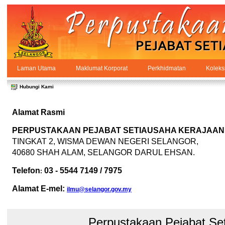
Skip to Content
Laman Utama
Maklumat Korporat
Perkhidmatan
Koleks
Hubungi
PPSUKSEL
Navigation
Hubungi Kami
Alamat Rasmi
PERPUSTAKAAN PEJABAT SETIAUSAHA KERAJAAN
TINGKAT 2, WISMA DEWAN NEGERI SELANGOR,
40680 SHAH ALAM, SELANGOR DARUL EHSAN.
Telefon
03 - 5544 7149 / 7975
:
Alamat E-mel:
ilmu@selangor.gov.my
Perpustakaan Pejabat Se