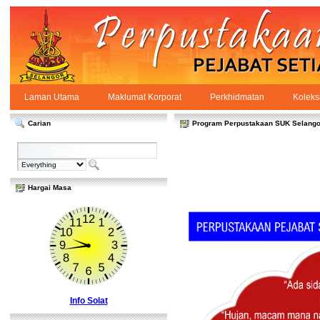
Skip to Content
Laman Utama
Maklumat Korporat
Perkhidmatan
Koleks
Laman Utama
PPSUKSEL
Navigation
Carian
Program Perpustakaan SUK Selango
Hargai Masa
Info Solat