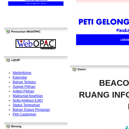
Pencarian WebOPAC
eQUIP
Galeri
WebInfoline
Kalendar
BEACO
Bahan Terbaru
Subjek Pilihan
Artikel Pilihan
RUANG INFO
Maklumat Keahlian
Notis Aplikasi ILMU
Status Tempahan
Bahan Dalam Pinjaman
Peti Cadangan
Borang