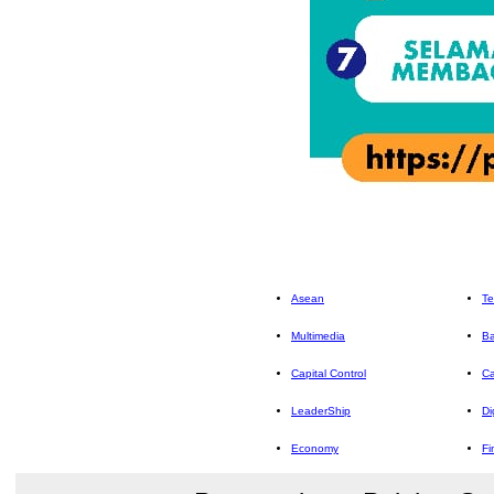
Asean
Te
Multimedia
Ba
Capital Control
Ca
LeaderShip
Di
Economy
Fi