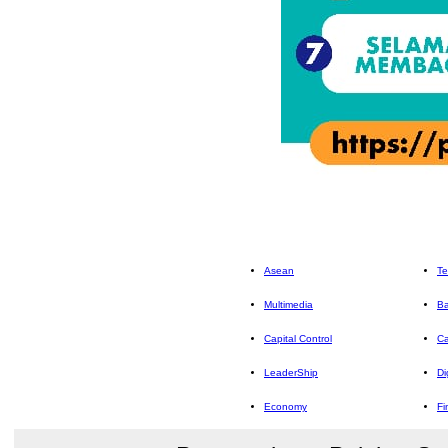
Asean
Te
Multimedia
Ba
Capital Control
Ca
LeaderShip
Di
Economy
Fi