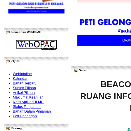
Pencarian WebOPAC
eQUIP
Galeri
WebInfoline
Kalendar
BEACO
Bahan Terbaru
Subjek Pilihan
Artikel Pilihan
RUANG INFO
Maklumat Keahlian
Notis Aplikasi ILMU
Status Tempahan
Bahan Dalam Pinjaman
Peti Cadangan
Borang