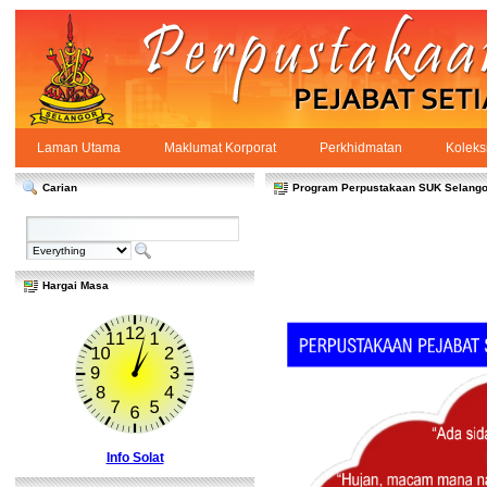
Skip to Content
Laman Utama
Maklumat Korporat
Perkhidmatan
Koleks
Laman Utama
PPSUKSEL
Navigation
Carian
Program Perpustakaan SUK Selango
Hargai Masa
Info Solat