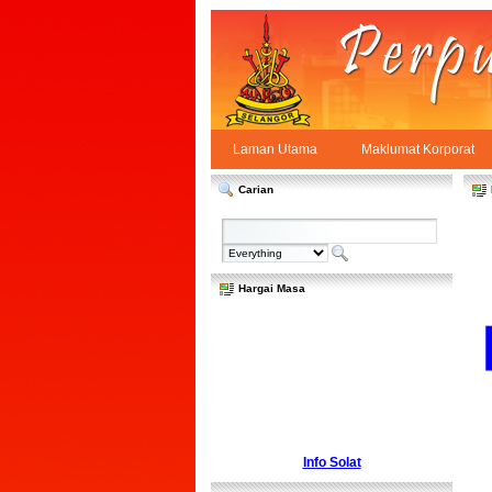
Skip to Content
Laman Utama
Maklumat Korporat
Laman Utama
PPSUKSEL
Navigation
Carian
Hargai Masa
Info Solat