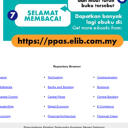
Repository Browser
sean
Technology
Communication
ultimedia
Banks and Banking
Business
apital Control
Capital Flows
Central Banking
eaderShip
Digital Economy
E-Commerce
Economy
Financial Architecture
Financial Crises
Perpustakaan Pejabat Setiausaha Kerajaan Negeri Selangor