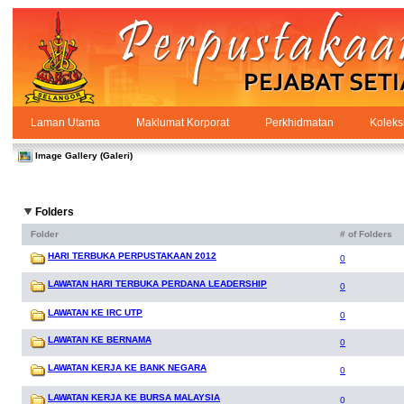
Skip to Content
Laman Utama
Maklumat Korporat
Perkhidmatan
Koleks
Galeri
PPSUKSEL
Navigation
Image Gallery (Galeri)
Folders
Folder
# of Folders
HARI TERBUKA PERPUSTAKAAN 2012
0
LAWATAN HARI TERBUKA PERDANA LEADERSHIP
0
LAWATAN KE IRC UTP
0
LAWATAN KE BERNAMA
0
LAWATAN KERJA KE BANK NEGARA
0
LAWATAN KERJA KE BURSA MALAYSIA
0