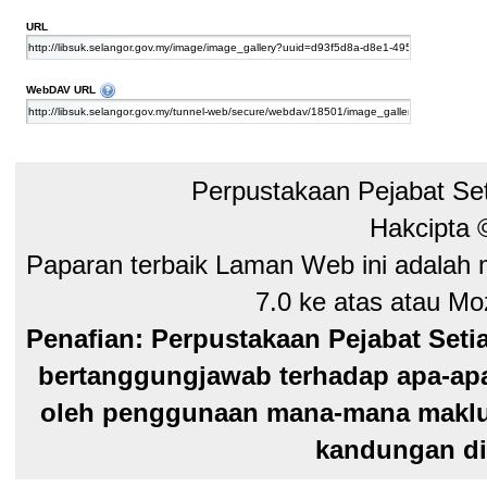
URL
Files and folders can be managed directly from the file explorer of y
WebDAV URL
Perpustakaan Pejabat Se
Hakcipta
Paparan terbaik Laman Web ini adalah 
7.0 ke atas atau Moz
Penafian: Perpustakaan Pejabat Seti
bertanggungjawab terhadap apa-apa
oleh penggunaan mana-mana maklum
kandungan di