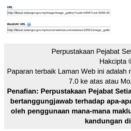
URL
Files and folders can be managed directly from the file explorer of y
WebDAV URL
Perpustakaan Pejabat Se
Hakcipta
Paparan terbaik Laman Web ini adalah 
7.0 ke atas atau Moz
Penafian: Perpustakaan Pejabat Seti
bertanggungjawab terhadap apa-apa
oleh penggunaan mana-mana maklum
kandungan di