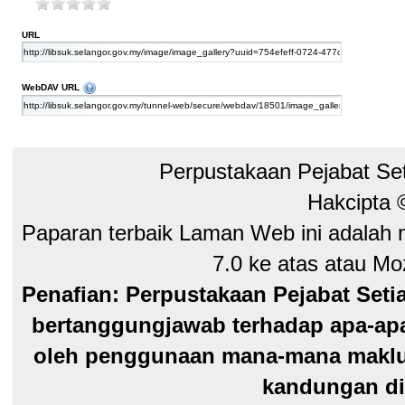
URL
Files and folders can be managed directly from the file explorer of y
WebDAV URL
Perpustakaan Pejabat Se
Hakcipta
Paparan terbaik Laman Web ini adalah 
7.0 ke atas atau Moz
Penafian: Perpustakaan Pejabat Seti
bertanggungjawab terhadap apa-apa
oleh penggunaan mana-mana maklum
kandungan di