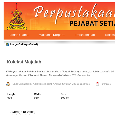
Skip to Content
Laman Utama
Maklumat Korporat
Perkhidmatan
Koleks
Galeri
PPSUKSEL
Navigation
Image Gallery (Galeri)
Koleksi Majalah
Di Perpustakaan Pejabat SetiausahaKerajaan Negeri Selangor, terdapat lebih daripada 10 j
Antaranya Dewan Ekonomi, Dewan Masyarakat,Majlah PC, dan lain-lain.
Last Updated by Asilatulsyila Binti Ahmad Shukari 780101145912
10/1/12
Height
Width
Size
636
960
109.5k
Average (0 Votes)
The average rating is 0 stars out of 5.