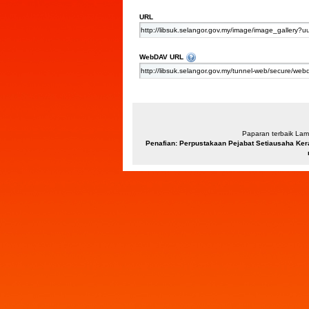
URL
Files and folders can be managed 
WebDAV URL
Paparan terbaik Lama
Penafian: Perpustakaan Pejabat Setiausaha Ker