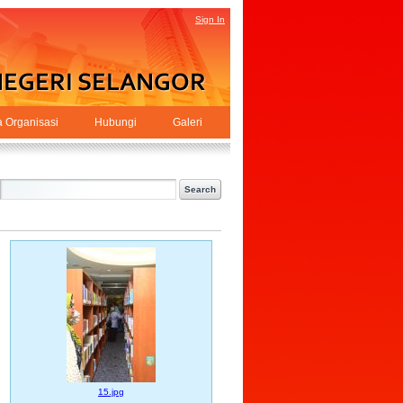
Sign In
a Organisasi
Hubungi
Galeri
15.jpg