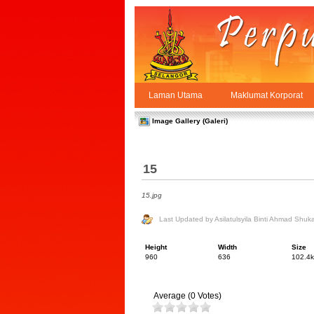
Skip to Content
Laman Utama
Maklumat Korporat
Galeri
PPSUKSEL
Navigation
Image Gallery (Galeri)
15
15.jpg
Last Updated by Asilatulsyila Binti Ahmad Shu
Height
Width
Size
960
636
102.4k
Average (0 Votes)
The average rating is 0 s