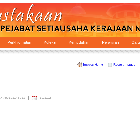
Perkhidmatan
Koleksi
Kemudahan
Peraturan
Cart
Images Home
Recent Images
kari 780101145912
10/1/12
tars out of 5.