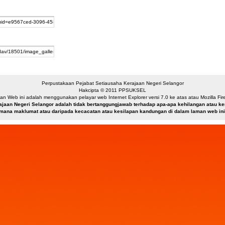
directly from the file explorer of your desktop operating system.
Read more.
Perpustakaan Pejabat Setiausaha Kerajaan Negeri Selangor
Hakcipta © 2011 PPSUKSEL
n Web ini adalah menggunakan pelayar web Internet Explorer versi 7.0 ke atas atau Mozilla Firef
ajaan Negeri Selangor adalah tidak bertanggungjawab terhadap apa-apa kehilangan atau 
mana maklumat atau daripada kecacatan atau kesilapan kandungan di dalam laman web ini