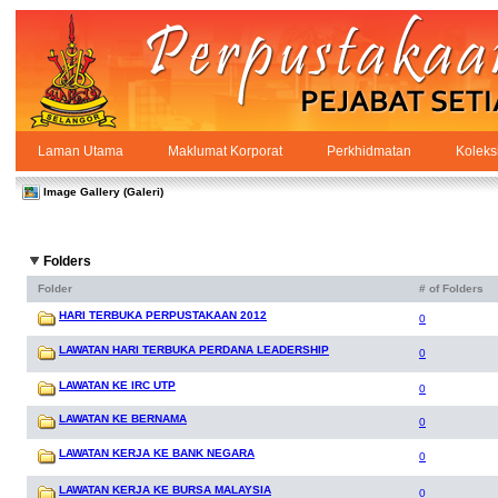
Skip to Content
Laman Utama
Maklumat Korporat
Perkhidmatan
Koleks
Galeri
PPSUKSEL
Navigation
Image Gallery (Galeri)
Folders
Folder
# of Folders
HARI TERBUKA PERPUSTAKAAN 2012
0
LAWATAN HARI TERBUKA PERDANA LEADERSHIP
0
LAWATAN KE IRC UTP
0
LAWATAN KE BERNAMA
0
LAWATAN KERJA KE BANK NEGARA
0
LAWATAN KERJA KE BURSA MALAYSIA
0