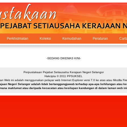
Perkhidmatan
Koleksi
Kemudahan
Peraturan
Cart
-SEDANG DIKEMAS KINI-
Perpustakaan Pejabat Setiausaha Kerajaan Negeri Selangor
Hakcipta © 2011 PPSUKSEL
n Web ini adalah menggunakan pelayar web Internet Explorer versi 7.0 ke atas atau Mozilla Firef
ajaan Negeri Selangor adalah tidak bertanggungjawab terhadap apa-apa kehilangan atau 
mana maklumat atau daripada kecacatan atau kesilapan kandungan di dalam laman web ini