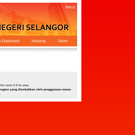
Sign In
a Organisasi
Hubungi
Galeri
ox versi 3.6 ke atas.
kerugian yang disebabkan oleh penggunaan mana-
.