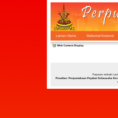
Skip to Content
Laman Utama
Maklumat Korporat
Carta Organisasi
PPSUKSEL
Navigation
Web Content Display
Paparan terbaik Lama
Penafian: Perpustakaan Pejabat Setiausaha Ker