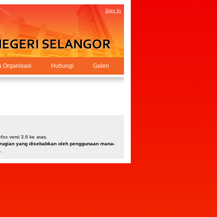
Sign In
a Organisasi
Hubungi
Galeri
ox versi 3.6 ke atas.
kerugian yang disebabkan oleh penggunaan mana-
.