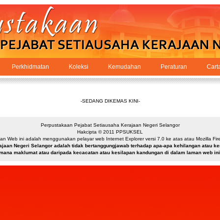
Perkhidmatan
Koleksi
Kemudahan
Peraturan
Cart
-SEDANG DIKEMAS KINI-
Perpustakaan Pejabat Setiausaha Kerajaan Negeri Selangor
Hakcipta © 2011 PPSUKSEL
n Web ini adalah menggunakan pelayar web Internet Explorer versi 7.0 ke atas atau Mozilla Firef
ajaan Negeri Selangor adalah tidak bertanggungjawab terhadap apa-apa kehilangan atau 
mana maklumat atau daripada kecacatan atau kesilapan kandungan di dalam laman web ini