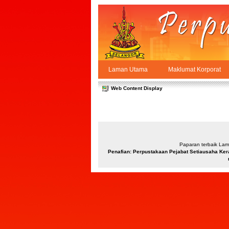
Skip to Content
Laman Utama
Maklumat Korporat
Carta Organisasi
PPSUKSEL
Navigation
Web Content Display
Paparan terbaik Lama
Penafian: Perpustakaan Pejabat Setiausaha Ker